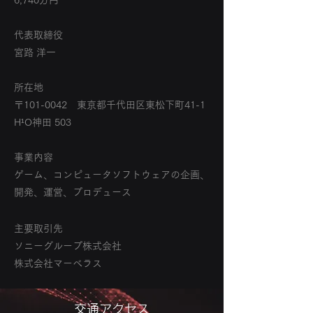
6,740万円
代表取締役
宮路 洋一
所在地
〒101-0042 東京都千代田区東松下町41-1
H¹O神田 503
事業内容
ゲーム、コンピュータソフトウェアの企画、
開発、運営、プロデュース
主要取引先
ソニーグループ株式会社
株式会社マーベラス
​交通アクセス